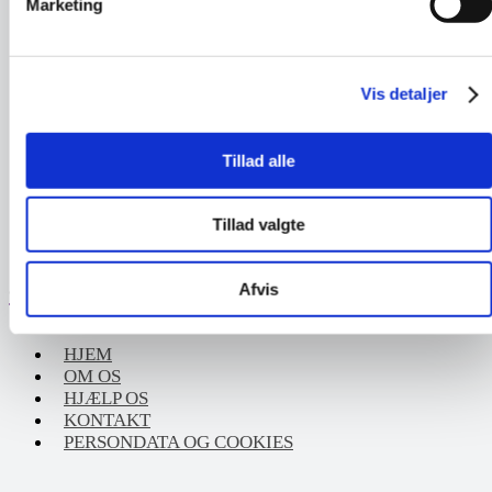
Marketing
Mandag
08.15–13.30
Tirsdag
08.15–13.30
Vis detaljer
Onsdag
08.15–13.30
Torsdag
08.15–13.30
Tillad alle
Fredag
08.15–13.30
Lørdag
Lukket
Tillad valgte
Søndag
Lukket
Afvis
GENVEJE
HJEM
OM OS
HJÆLP OS
KONTAKT
PERSONDATA OG COOKIES