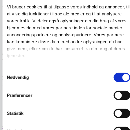
FORSIDE
Vi bruger cookies til at tilpasse vores indhold og annoncer, til
at vise dig funktioner til sociale medier og til at analysere
vores trafik. Vi deler også oplysninger om din brug af vores
hjemmeside med vores partnere inden for sociale medier,
KIRKENS KORSHÆR SVENDBORG
annonceringspartnere og analysepartnere. Vores partnere
Dronningholmsvej 61
kan kombinere disse data med andre oplysninger, du har
5700 Svendborg
givet dem, eller som de har indsamlet fra din brug af deres
CVR: 26681952
tjenester.
Tlf. 28 25 62 57
Samtykkevalg
EAN: 5790002469422
Nødvendig
Bankoplysninger:
Reg.: 3001 konto: 12887043
Præferencer
Statistik
ÅBNINGSTIDER