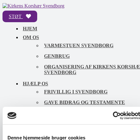
Skip
to
STØT
content
Kirkens
Korshær
Menu
HJEM
Svendborg
OM OS
VARMESTUEN SVENDBORG
GENBRUG
ORGANISERING AF KIRKENS KORSH
SVENDBORG
HJÆLP OS
FRIVILLIG I SVENDBORG
GAVE BIDRAG OG TESTAMENTE
STØT SOM VIRKSOMHED
NYHEDER
KONTAKT
Denne hjemmeside bruger cookies